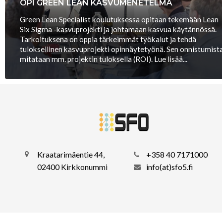
OPI GREEN LEAN KASVUMENETELMÄ
Green Lean Specialist koulutuksessa opitaan tekemään Lean
Six Sigma -kasvuprojekti ja johtamaan kasvua käytännössä.
Tarkoituksena on oppia tärkeimmät työkalut ja tehdä
tuloksellinen kasvuprojekti opinnäytetyönä. Sen onnistumist
mitataan mm. projektin tuloksella (ROI). Lue lisää...
Kraatarimäentie 44,
+358 40 7171000
02400 Kirkkonummi
info(at)sfo5.fi