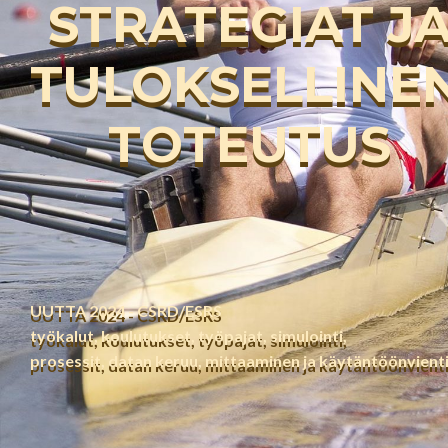
STRATEGIAT
J
TULOKSELLINE
TOTEUTUS
UUTTA 2024 -
CSRD/ESRS
työkalut, k
oulutukset, työpajat, simulointi,
prosessit,
datan keruu, mittaaminen
ja käytäntöönvient